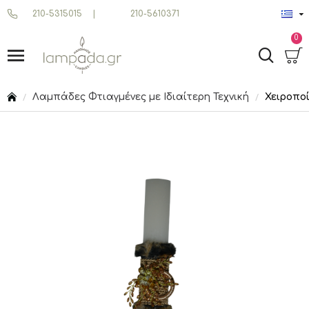
210-5315015
|
210-5610371
0
Λαμπάδες Φτιαγμένες με Ιδιαίτερη Τεχνική
Χειροπο