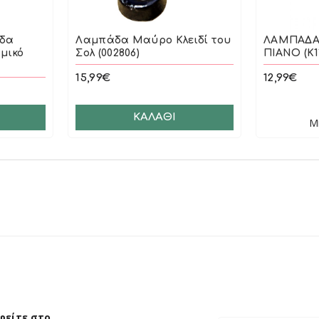
άδα
Λαμπάδα Μαύρο Κλειδί του
ΛΑΜΠΑΔΑ
μικό
Σολ (002806)
ΠΙΑΝΟ (Κ1
15,99€
12,99€
ΚΑΛΆΘΙ
Μ
φείτε στο