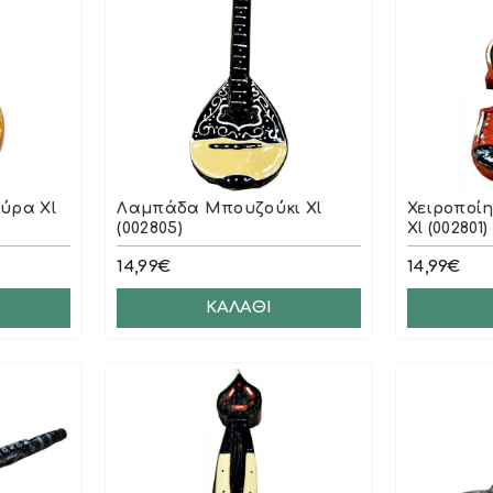
ύρα Xl
Λαμπάδα Μπουζούκι Xl
Χειροποί
(002805)
Xl (002801)
14,99€
14,99€
ΚΑΛΆΘΙ