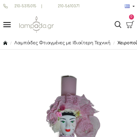
210-5315015
|
210-5610371
0
Λαμπάδες Φτιαγμένες με Ιδιαίτερη Τεχνική
Χειροπο