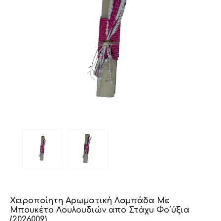
Χειροποίητη Αρωματική Λαμπάδα Με
Μπουκέτο Λουλουδιών απο Στάχυ Φο΄ύξια
(2026009)