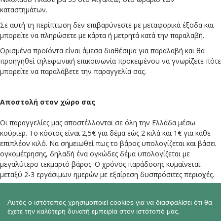
καταστημάτων.
Σε αυτή τη περίπτωση δεν επιβαρύνεστε με μεταφορικά έξοδα και
μπορείτε να πληρώσετε με κάρτα ή μετρητά κατά την παραλαβή.
Ορισμένα προϊόντα είναι άμεσα διαθέσιμα για παραλαβή και θα
προηγηθεί τηλεφωνική επικοινωνία προκειμένου να γνωρίζετε πότε
μπορείτε να παραλάβετε την παραγγελία σας.
Αποστολή στον χώρο σας
Οι παραγγελίες μας αποστέλλονται σε όλη την Ελλάδα μέσω
κούριερ. Το κόστος είναι 2,5€ για δέμα εώς 2 κιλά και 1€ για κάθε
επιπλέον κιλό. Να σημειωθεί πως το βάρος υπολογίζεται και βάσει
ογκομέτρησης, δηλαδή ένα ογκώδες δέμα υπολογίζεται με
μεγαλύτερο τεκμαρτό βάρος. Ο χρόνος παράδοσης κυμαίνεται
μεταξύ 2-3 εργάσιμων ημερών με εξαίρεση δυσπρόσιτες περιοχές.
Αντικείμενα με μεγάλο όγκο ή βάρος αποστέλλονται με μεταφορικές
Αυτός ο ιστότοπος χρησιμοποιεί cookies για να διασφαλίσει ότι θα
εταιρείες (πρακτορεία).
έχετε την καλύτερη δυνατή εμπειρία στον ιστότοπό μας.