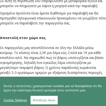
Σε αυτή τη περίπτωση δεν επιβαρύνεστε με μεταφορικά έξοδα και
μπορείτε να πληρώσετε με κάρτα ή μετρητά κατά την παραλαβή.
Ορισμένα προϊόντα είναι άμεσα διαθέσιμα για παραλαβή και θα
προηγηθεί τηλεφωνική επικοινωνία προκειμένου να γνωρίζετε πότε
μπορείτε να παραλάβετε την παραγγελία σας.
Αποστολή στον χώρο σας
Οι παραγγελίες μας αποστέλλονται σε όλη την Ελλάδα μέσω
κούριερ. Το κόστος είναι 2,5€ για δέμα εώς 2 κιλά και 1€ για κάθε
επιπλέον κιλό. Να σημειωθεί πως το βάρος υπολογίζεται και βάσει
ογκομέτρησης, δηλαδή ένα ογκώδες δέμα υπολογίζεται με
μεγαλύτερο τεκμαρτό βάρος. Ο χρόνος παράδοσης κυμαίνεται
μεταξύ 2-3 εργάσιμων ημερών με εξαίρεση δυσπρόσιτες περιοχές.
Αντικείμενα με μεγάλο όγκο ή βάρος αποστέλλονται με μεταφορικές
Αυτός ο ιστότοπος χρησιμοποιεί cookies για να διασφαλίσει ότι θα
εταιρείες (πρακτορεία).
έχετε την καλύτερη δυνατή εμπειρία στον ιστότοπό μας.
Cookie Settings
Αποδοχή όλων
ΤΡΌΠΟΙ ΠΛΗΡΩΜΉΣ